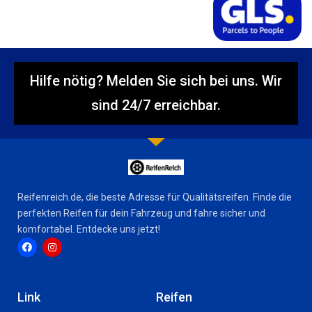
Hilfe nötig? Melden Sie sich bei uns. Wir
sind 24/7 erreichbar.
Reifenreich.de, die beste Adresse für Qualitätsreifen. Finde die
perfekten Reifen für dein Fahrzeug und fahre sicher und
komfortabel. Entdecke uns jetzt!
F
I
a
n
c
s
Link
Reifen
e
t
b
a