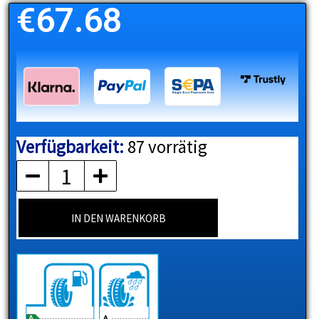
€
67.68
Verfügbarkeit:
87 vorrätig
ATLAS
Menge
IN DEN WARENKORB