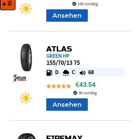
100 vorrätig
Ansehen
ATLAS
GREEN HP
155/70/13 75
D
C
68
€
43.54
90 vorrätig
Ansehen
FIREMAX