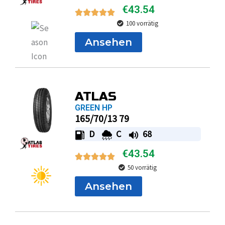
€
43.54
100 vorrätig
Ansehen
ATLAS
GREEN HP
165/70/13 79
D
C
68
€
43.54
50 vorrätig
Ansehen