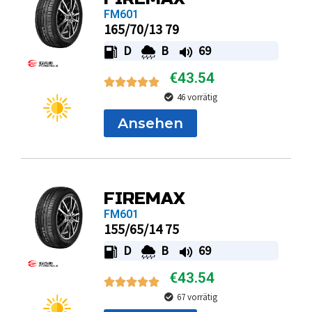
FM601
165/70/13 79
D
B
69
€
43.54
46 vorrätig
Ansehen
FIREMAX
FM601
155/65/14 75
D
B
69
€
43.54
67 vorrätig