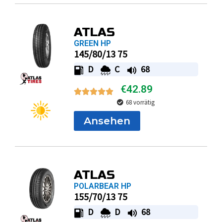
ATLAS
GREEN HP
145/80/13 75
D
C
68
€
42.89
68 vorrätig
Ansehen
ATLAS
POLARBEAR HP
155/70/13 75
D
D
68