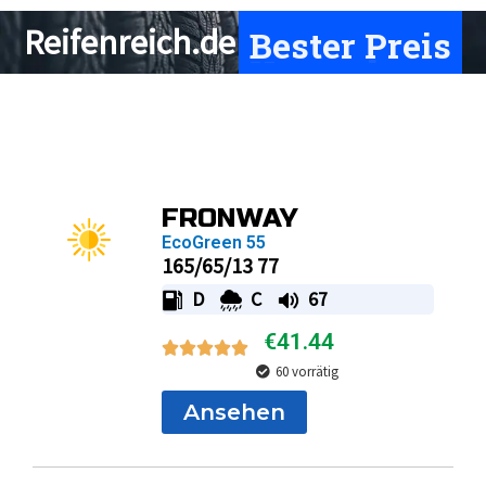
Bester Preis
Reifenreich.de
Page
Page
Page
Page
FRONWAY
EcoGreen 55
165/65/13 77
D
C
67
€
41.44
60 vorrätig
Ansehen