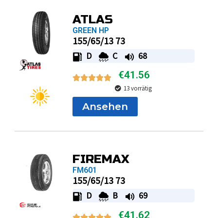
ATLAS
GREEN HP
155/65/13 73
D
C
68
€
41.56
13 vorrätig
Ansehen
FIREMAX
FM601
155/65/13 73
D
B
69
€
41.62