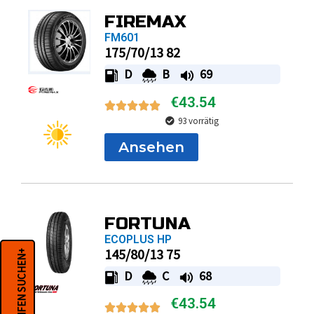
FIREMAX
FM601
175/70/13 82
D
B
69
€
43.54
93 vorrätig
Ansehen
FORTUNA
ECOPLUS HP
145/80/13 75
REIFEN SUCHEN+
D
C
68
€
43.54