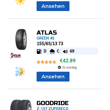
Ansehen
ATLAS
GREEN 4S
155/65/13 73
D
C
69
€
42.89
51 vorrätig
Ansehen
GOODRIDE
Z-107 ZUPERECO