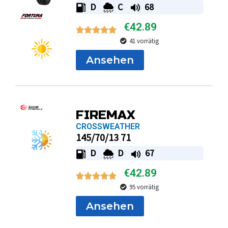
D
C
68
€
42.89
41 vorrätig
Ansehen
FIREMAX
CROSSWEATHER
145/70/13 71
D
D
67
€
42.89
95 vorrätig
Ansehen