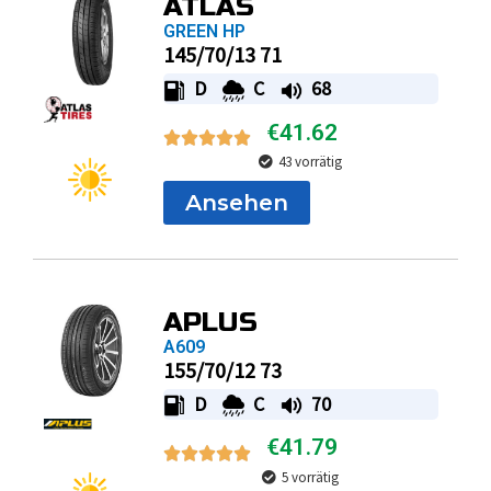
ATLAS
GREEN HP
145/70/13 71
D
C
68
€
41.62
43 vorrätig
Ansehen
APLUS
A609
155/70/12 73
D
C
70
€
41.79
5 vorrätig