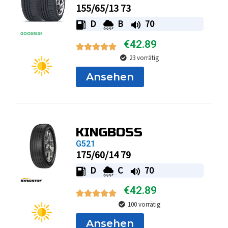
155/65/13 73
D
B
70
€
42.89
23 vorrätig
Ansehen
KINGBOSS
G521
175/60/14 79
D
C
70
€
42.89
100 vorrätig
Ansehen