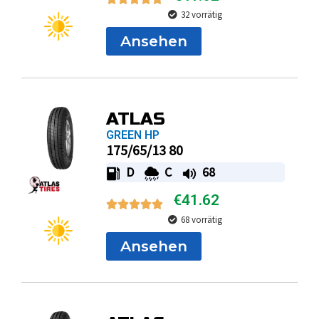
32 vorrätig
Ansehen
ATLAS
GREEN HP
175/65/13 80
D
C
68
€
41.62
68 vorrätig
Ansehen