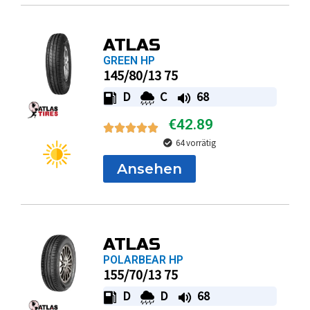
ATLAS
GREEN HP
145/80/13 75
D
C
68
€
42.89
64 vorrätig
Ansehen
ATLAS
POLARBEAR HP
155/70/13 75
D
D
68