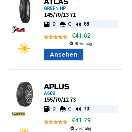
ATLAS
GREEN HP
145/70/13 71
D
C
68
€
41.62
41 vorrätig
Ansehen
APLUS
A609
155/70/12 73
D
C
70
€
41.79
5 vorrätig