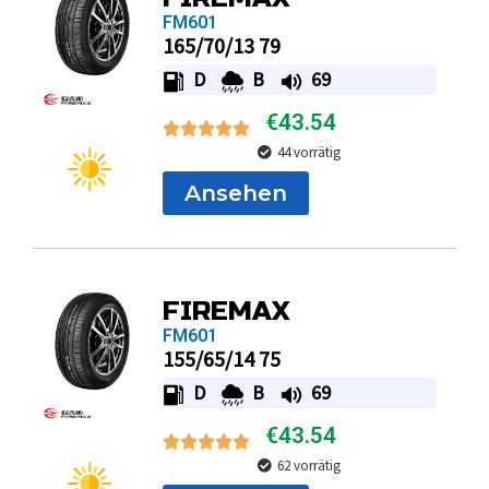
FM601
165/70/13 79
D
B
69
€
43.54
44 vorrätig
Ansehen
FIREMAX
FM601
155/65/14 75
D
B
69
€
43.54
62 vorrätig