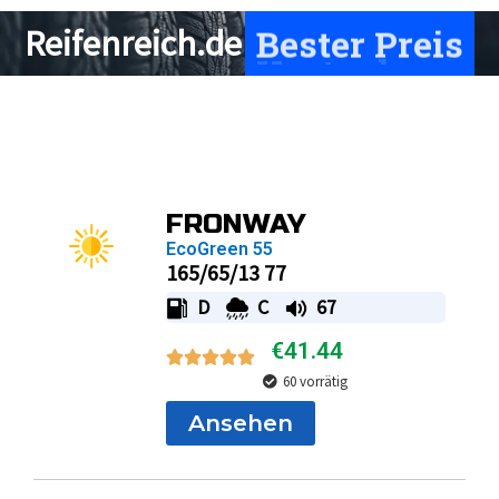
Bester Preis
Reifenreich.de
Page
Page
Page
Page
FRONWAY
EcoGreen 55
165/65/13 77
D
C
67
€
41.44
60 vorrätig
Ansehen