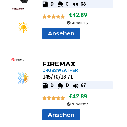
D
C
68
€
42.89
41 vorrätig
Ansehen
FIREMAX
CROSSWEATHER
145/70/13 71
D
D
67
€
42.89
95 vorrätig
Ansehen