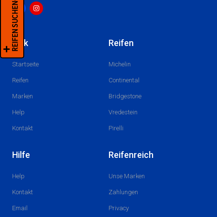
REIFEN SUCHEN+
F
I
a
n
c
s
Link
Reifen
e
t
b
a
o
g
Startseite
Michelin
o
r
k
a
m
Reifen
Continental
Marken
Bridgestone
Help
Vredestein
Kontakt
Pirelli
Hilfe
Reifenreich
Help
Unse Marken
Kontakt
Zahlungen
Email
Privacy