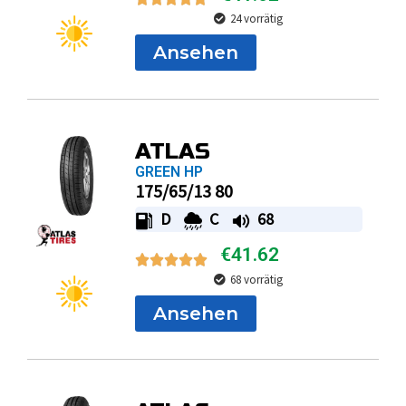
24 vorrätig
Ansehen
ATLAS
GREEN HP
175/65/13 80
D
C
68
€
41.62
68 vorrätig
Ansehen