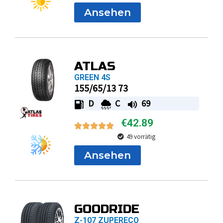
Ansehen
ATLAS
GREEN 4S
155/65/13 73
D
C
69
€
42.89
49 vorrätig
Ansehen
GOODRIDE
Z-107 ZUPERECO