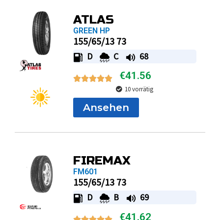
ATLAS
GREEN HP
155/65/13 73
D
C
68
€
41.56
10 vorrätig
Ansehen
FIREMAX
FM601
155/65/13 73
D
B
69
€
41.62