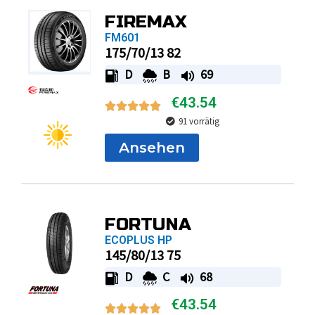
FIREMAX
FM601
175/70/13 82
D
B
69
€
43.54
91 vorrätig
Ansehen
FORTUNA
ECOPLUS HP
145/80/13 75
D
C
68
€
43.54