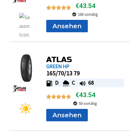
€
43.54
100 vorrätig
Ansehen
ATLAS
GREEN HP
165/70/13 79
D
C
68
€
43.54
50 vorrätig
Ansehen