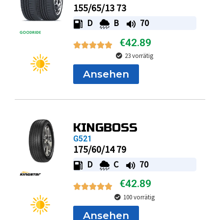
155/65/13 73
D
B
70
€
42.89
23 vorrätig
Ansehen
KINGBOSS
G521
175/60/14 79
D
C
70
€
42.89
100 vorrätig
Ansehen