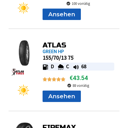
100 vorrätig
Ansehen
ATLAS
GREEN HP
155/70/13 75
D
C
68
€
43.54
88 vorrätig
Ansehen
FIREMAX