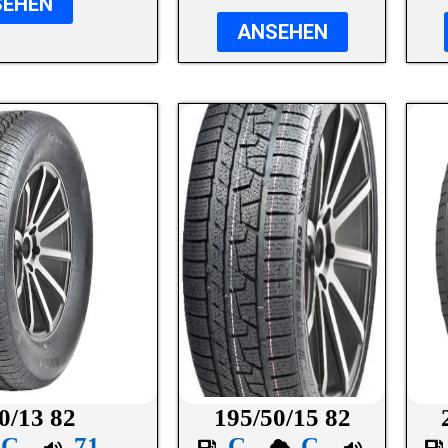
SEHEN
ANSEHEN
0/13 82
195/50/15 82
C
71
C
C