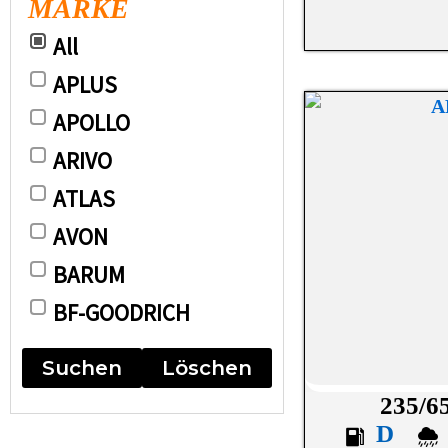
MARKE
All
APLUS
APOLLO
ARIVO
ATLAS
AVON
BARUM
BF-GOODRICH
BRIDGESTONE
Suchen
Löschen
CONTINENTAL
235/6
DEBICA
D