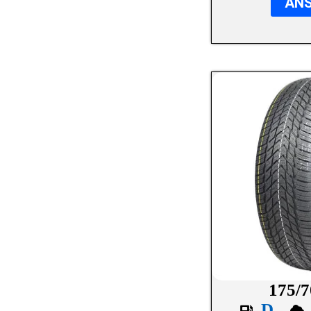
AN
NEXEN
NOKIAN
OVATION
PETLAS
PIRELLI
ROADHOG
ROADSTONE
ROTALLA
SAILUN
SEMPERIT
SUNNY
175/7
D