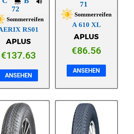
C
B
71
72
Sommerreifen
Sommerreifen
A 610 XL
AERIX RS01
APLUS
APLUS
€
86.56
€
137.63
ANSEHEN
ANSEHEN