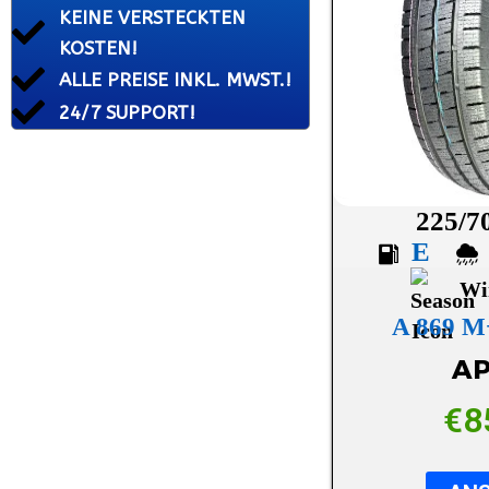
KEINE VERSTECKTEN
HANKOOK
KOSTEN!
HIFLY
ALLE PREISE INKL. MWST.!
KINGBOSS
24/7 SUPPORT!
KLEBER
KORMORAN
225/7
KUMHO
E
LASSA
Wi
LAUFENN
A 869 
MAXXIS
AP
MICHELIN
€
8
MINERVA
NANKANG