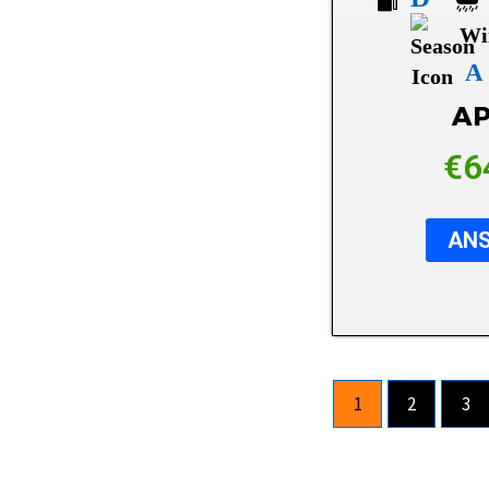
SYRON
Wi
TOYO
A
TRISTAR
AP
UNIROYAL
€
6
VIKING
VREDESTEIN
AN
WANLI
WESTLAKE
YOKOHAMA
1
2
3