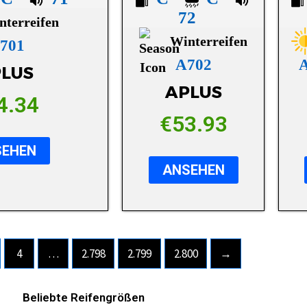
72
nterreifen
Winterreifen
 701
A702
LUS
APLUS
4.34
€
53.93
SEHEN
ANSEHEN
4
…
2.798
2.799
2.800
→
Beliebte Reifengrößen