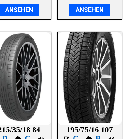
ANSEHEN
ANSEHEN
215/35/18 84
195/75/16 107
D
C
C
B