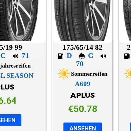
5/19 99
175/65/14 82
2
C
71
D
C
70
jahresreifen
Sommerreifen
LL SEASON
A609
LUS
APLUS
6.64
€
50.78
SEHEN
ANSEHEN