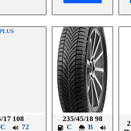
5/17 108
235/45/18 98
2
C
72
C
B