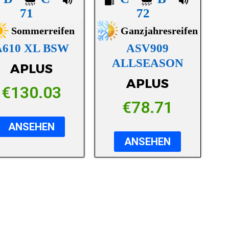
71
72
Sommerreifen
Ganzjahresreifen
A610 XL BSW
ASV909
ALLSEASON
APLUS
APLUS
€
130.03
€
78.71
ANSEHEN
ANSEHEN