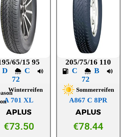
195/65/15 95
205/75/16 110
D
C
C
B
72
72
Winterreifen
Sommerreifen
A 701 XL
A867 C 8PR
APLUS
APLUS
€
73.50
€
78.44