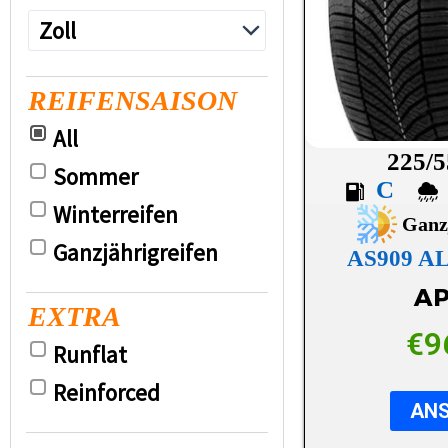
REIFENSAISON
All
225/5
Sommer
C
Winterreifen
Ganz
Ganzjährigreifen
AS909 A
AP
EXTRA
€
9
Runflat
Reinforced
AN