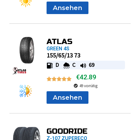
Ansehen
ATLAS
GREEN 4S
155/65/13 73
D
C
69
€
42.89
49 vorrätig
Ansehen
GOODRIDE
Z-107 ZUPERECO