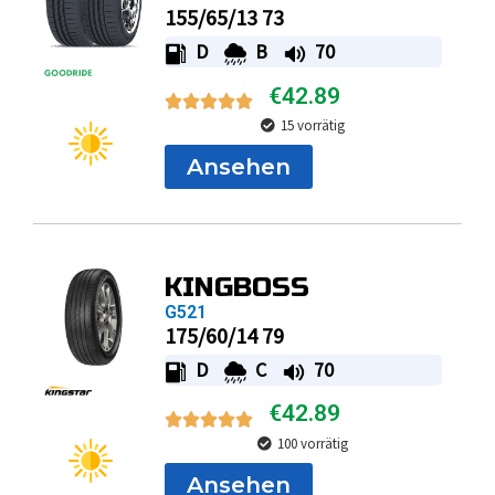
155/65/13 73
D
B
70
€
42.89
15 vorrätig
Ansehen
KINGBOSS
G521
175/60/14 79
D
C
70
€
42.89
100 vorrätig
Ansehen