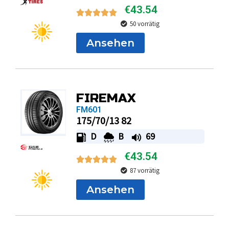
€
43.54
50 vorrätig
Ansehen
FIREMAX
FM601
175/70/13 82
D
B
69
€
43.54
87 vorrätig
Ansehen