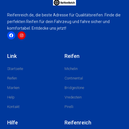
Reifenreich.de, die beste Adresse für Qualitätsreifen. Finde die
perfekten Reifen für dein Fahrzeug und fahre sicher und
komfortabel. Entdecke uns jetzt!
F
I
a
n
c
s
Link
Reifen
e
t
b
a
o
g
Startseite
Michelin
o
r
k
a
m
Reifen
Continental
Marken
Bridgestone
Help
Vredestein
Kontakt
Pirelli
Hilfe
Reifenreich