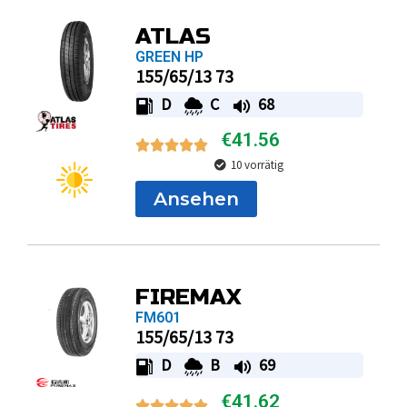
ATLAS
GREEN HP
155/65/13 73
D
C
68
€
41.56
10 vorrätig
Ansehen
FIREMAX
FM601
155/65/13 73
D
B
69
€
41.62