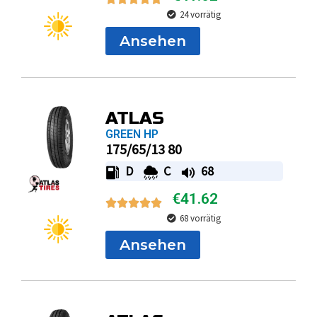
24 vorrätig
Ansehen
ATLAS
GREEN HP
175/65/13 80
D
C
68
€
41.62
68 vorrätig
Ansehen