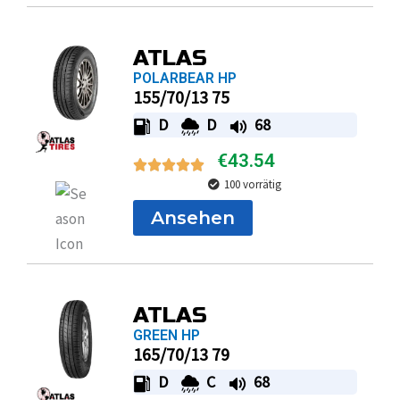
ATLAS
POLARBEAR HP
155/70/13 75
D
D
68
€
43.54
100 vorrätig
Ansehen
ATLAS
GREEN HP
165/70/13 79
D
C
68