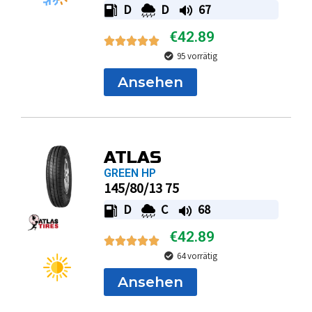
D
D
67
€
42.89
95 vorrätig
Ansehen
ATLAS
GREEN HP
145/80/13 75
D
C
68
€
42.89
64 vorrätig
Ansehen