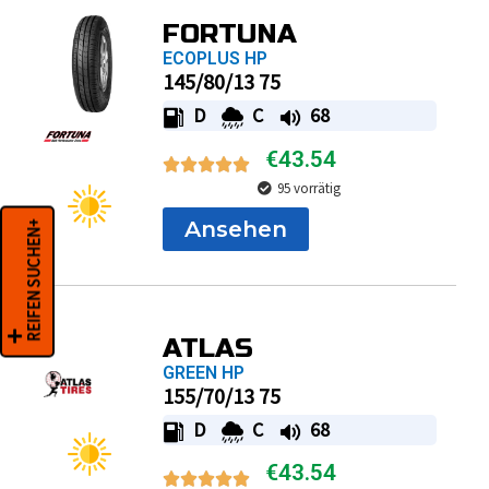
FORTUNA
ECOPLUS HP
145/80/13 75
D
C
68
€
43.54
95 vorrätig
Ansehen
REIFEN SUCHEN+
ATLAS
GREEN HP
155/70/13 75
D
C
68
€
43.54