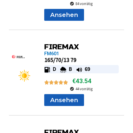
84 vorrätig
Ansehen
FIREMAX
FM601
165/70/13 79
D
B
69
€
43.54
44 vorrätig
Ansehen
FIREMAX