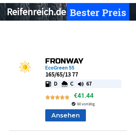
Bester Preis
Reifenreich.de
Page
Page
Page
Page
FRONWAY
EcoGreen 55
165/65/13 77
D
C
67
€
41.44
60 vorrätig
Ansehen