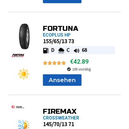
FORTUNA
ECOPLUS HP
155/65/13 73
D
C
68
€
42.89
100 vorrätig
Ansehen
FIREMAX
CROSSWEATHER
145/70/13 71