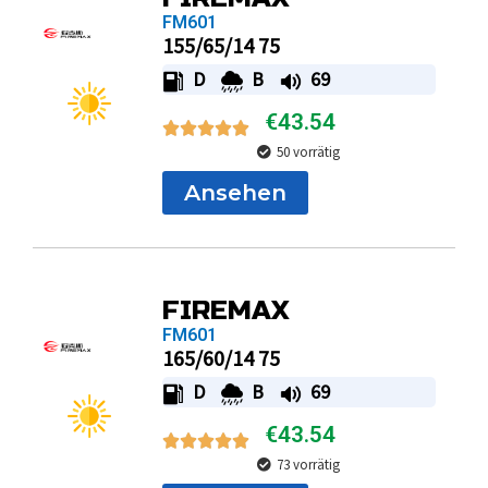
FM601
155/65/14 75
D
B
69
€
43.54
50 vorrätig
Ansehen
FIREMAX
FM601
165/60/14 75
D
B
69
€
43.54
73 vorrätig