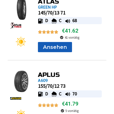
ATLAS
GREEN HP
145/70/13 71
D
C
68
€
41.62
41 vorrätig
Ansehen
APLUS
A609
155/70/12 73
D
C
70
€
41.79
5 vorrätig