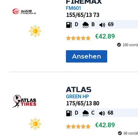
FIREMAX
FM601
155/65/13 73
D
B
69
€
42.89
100 vorrä
Ansehen
ATLAS
GREEN HP
175/65/13 80
D
C
68
€
42.89
68 vorrä