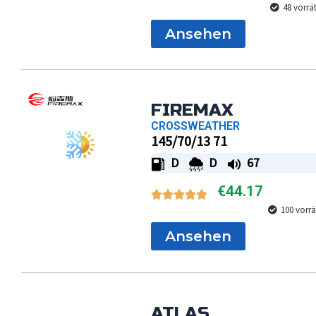
48 vorrä
Ansehen
FIREMAX
CROSSWEATHER
145/70/13 71
D
D
67
€
44.17
100 vorrä
Ansehen
ATLAS