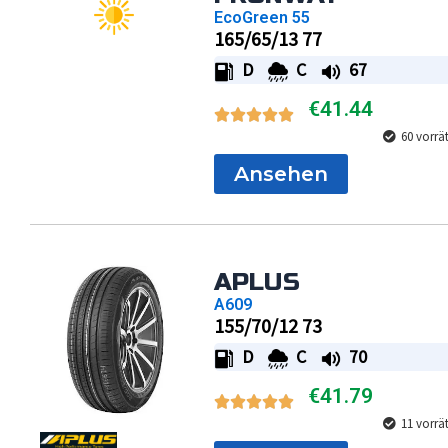
EcoGreen 55
165/65/13 77
D
C
67
€
41.44
60 vorrä
Ansehen
APLUS
A609
155/70/12 73
D
C
70
€
41.79
11 vorrä