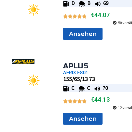
D
B
69
€
44.07
50 vorrä
Ansehen
APLUS
AERIX FS01
155/65/13 73
C
C
70
€
44.13
12 vorrä
Ansehen