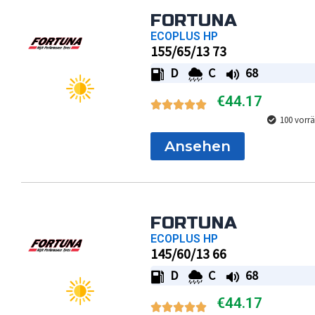
FORTUNA
ECOPLUS HP
155/65/13 73
D
C
68
€
44.17
100 vorrä
Ansehen
FORTUNA
ECOPLUS HP
145/60/13 66
D
C
68
€
44.17