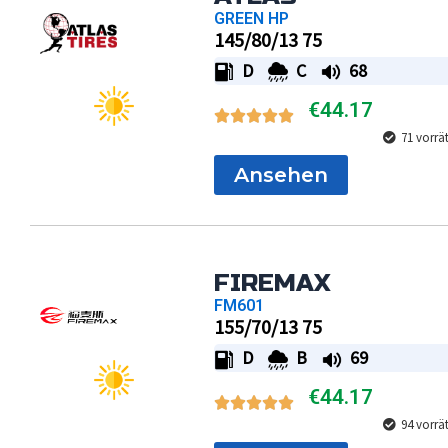
GREEN HP
145/80/13 75
D
C
68
€
44.17
71 vorrä
Ansehen
FIREMAX
FM601
155/70/13 75
D
B
69
€
44.17
94 vorrä