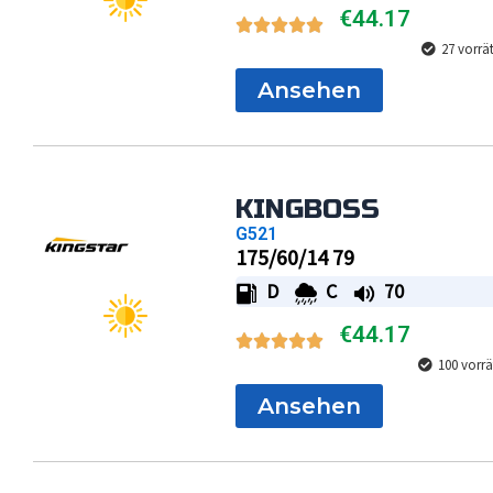
€
44.17
27 vorrä
Ansehen
KINGBOSS
G521
175/60/14 79
D
C
70
€
44.17
100 vorrä
Ansehen