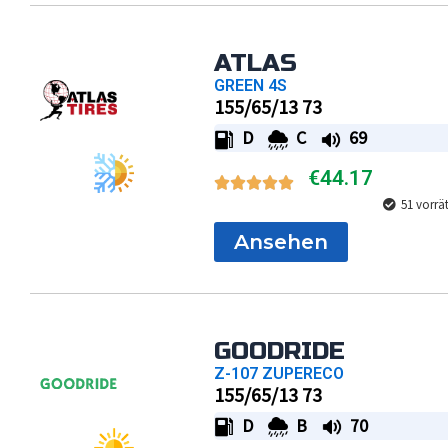
ATLAS
GREEN 4S
155/65/13 73
D
C
69
€
44.17
51 vorrä
Ansehen
GOODRIDE
Z-107 ZUPERECO
155/65/13 73
D
B
70