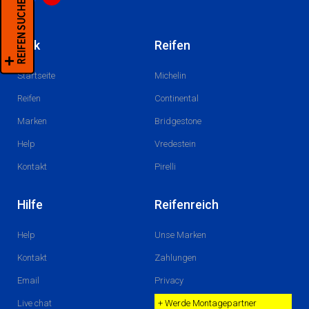
REIFEN SUCHEN+
F
I
a
n
c
s
Link
Reifen
e
t
b
a
o
g
Startseite
Michelin
o
r
k
a
m
Reifen
Continental
Marken
Bridgestone
Help
Vredestein
Kontakt
Pirelli
Hilfe
Reifenreich
Help
Unse Marken
Kontakt
Zahlungen
Email
Privacy
Live chat
+ Werde Montagepartner