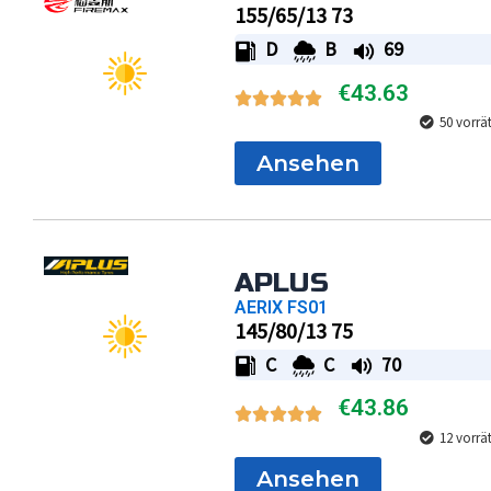
155/65/13 73
D
B
69
€
43.63
50 vorrä
Ansehen
APLUS
AERIX FS01
145/80/13 75
C
C
70
€
43.86
12 vorrä
Ansehen