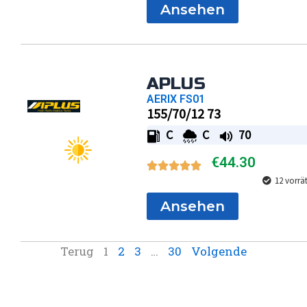
Ansehen
APLUS
AERIX FS01
155/70/12 73
C
C
70
€
44.30
12 vorrä
Ansehen
Terug
1
2
3
…
30
Volgende