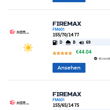
FIREMAX
FM601
155/70/14 77
D
B
69
€
44.04
43 vorrä
Ansehen
FIREMAX
FM601
155/65/14 75