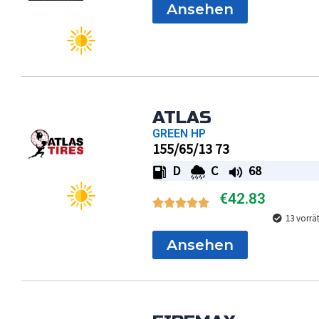
Ansehen
ATLAS
GREEN HP
155/65/13 73
D
C
68
€
42.83
13 vorrä
Ansehen