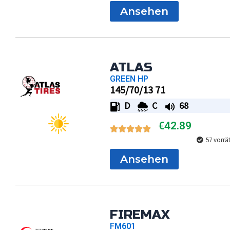
Ansehen
ATLAS
GREEN HP
145/70/13 71
D
C
68
€
42.89
57 vorrä
Ansehen
FIREMAX
FM601